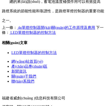
總的來(lái)說(shuō)，蓄電池溫度補償作用可以有效提高
路燈系統的節能性能和靠譜性，是路燈單燈控制器的重要功能
之一。
上一條：
4g單燈控制器開(kāi)關(guān)的工作原理及應用
下一
條：
LED單燈控制器的控制方法
相關(guān)文章
LED單燈控制器的控制方法
網(wǎng)站首頁(yè)
產(chǎn)品專(zhuān)區
新聞資訊
關(guān)于我們
聯(lián)系我們
福建省威創(chuàng )信息科技有限公司