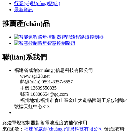
行業(yè)動(dòng)態(tài)
最新資訊
推薦產(chǎn)品
智能遠程路燈控制器
智慧控制路燈
聯(lián)系我們
福建省威創(chuàng )信息科技有限公司
www.sg128.net
熱線(xiàn):0591-8357-6557
手機:13609550835
郵箱:10800654@qq.com
福州地址:福州市倉山區金山大道橘園洲工業(yè)園64
號樓天虹中心313
路燈單燈控制器對蓄電池溫度的補償作用
來(lái)源：
福建省威創(chuàng )信息科技有限公司
發(fā)布時